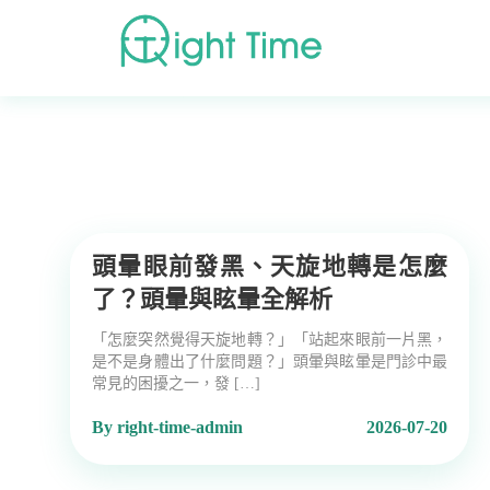
首頁
»
日常衛教
頭暈眼前發黑、天旋地轉是怎麼
了？頭暈與眩暈全解析
「怎麼突然覺得天旋地轉？」「站起來眼前一片黑，
是不是身體出了什麼問題？」頭暈與眩暈是門診中最
常見的困擾之一，發 […]
By right-time-admin
2026-07-20