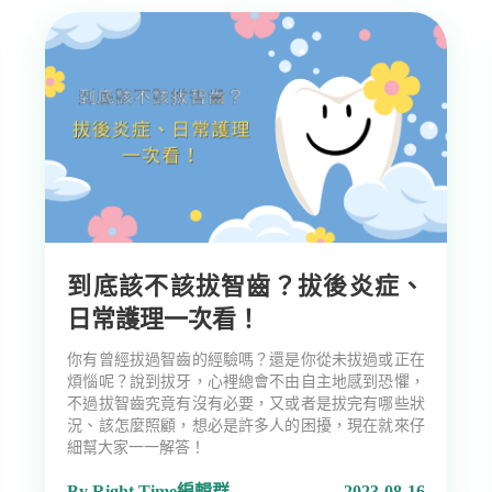
到底該不該拔智齒？拔後炎症、
日常護理一次看！
你有曾經拔過智齒的經驗嗎？還是你從未拔過或正在
煩惱呢？說到拔牙，心裡總會不由自主地感到恐懼，
不過拔智齒究竟有沒有必要，又或者是拔完有哪些狀
況、該怎麼照顧，想必是許多人的困擾，現在就來仔
細幫大家一一解答！
By Right Time編輯群
2023-08-16