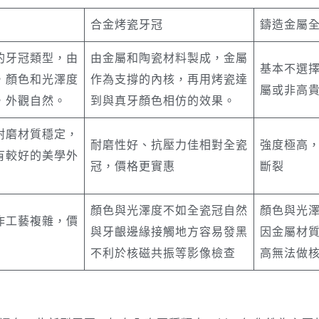
合金烤瓷牙冠
鑄造金屬
的牙冠類型，由
由金屬和陶瓷材料製成，金屬
基本不選
，顏色和光澤度
作為支撐的內核，再用烤瓷達
屬或非高
，外觀自然。
到與真牙顏色相仿的效果。
耐磨材質穩定，
耐磨性好、抗壓力佳相對全瓷
強度極高
有較好的美學外
冠，價格更實惠
斷裂
顏色與光澤度不如全瓷冠自然
顏色與光
作工藝複雜，價
與牙齦邊緣接觸地方容易發黑
因金屬材
不利於核磁共振等影像檢查
高無法做