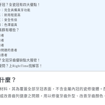
牙冠？全瓷冠有四大優點！
一：完全具備真牙功能
二：耐用程度高
三：安全性佳
四：色澤逼真
族群有哪些？
患者
患者
患者
時問題的患者
齒患者
？全冠牙齒優缺點大搜密！
？上RightTime找解答！
什麼？
材料，其為覆蓋全部牙冠表面，不含金屬內冠的瓷修復體。
或改善齒列健康之問題，用以修復牙齒外型、改善牙齒顏色