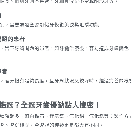
隙寬、個別牙齒不整齊、牙釉質發育不全或畸形牙等。
者
損，需要通過全瓷冠假牙恢復美觀與咀嚼功能。
問題的患者
，留下牙齒問題的患者，如牙髓治療後，容易造成牙齒變色
患者
，若牙根有足夠長度，且牙周狀況又較好時，經過完善的根
鋯冠？全冠牙齒優缺點大搜密！
種類較多，如白榴石、鋰基瓷、氧化鋁、氧化鋯等；製作方
瓷、瓷沉積等，全瓷冠的種類更是都大有不同。