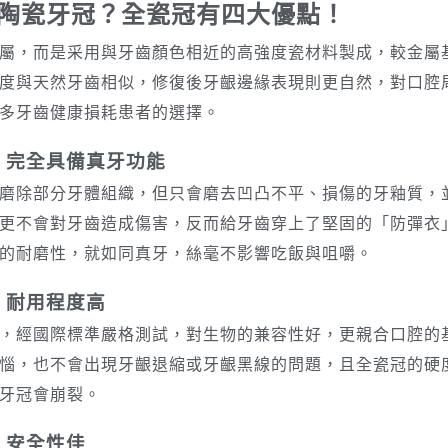
陶瓷牙冠？全瓷冠有四大優點！
屬，而是采用與牙齒顏色相近的高強度瓷材料製成，較金屬
度與天然牙齒相似，修復後牙齦邊緣表現則更自然，對口腔
多牙齒健康損耗患者的選擇。
：完全具備真牙功能
磨除部分牙體組織，但只會磨去凹凸不平、損傷的牙釉質，
更不會對牙齒造成傷害，反而給牙齒穿上了堅固的「防彈衣
的耐磨性，就如同真牙，絲毫不影響吃飯與咀嚼。
：耐用程度高
，經國際標準嚴格測試，對生物的兼容性好，更親合口腔的
惱，也不會出現牙齦退縮或牙齦黑線的問題，且全瓷冠的硬
牙冠會崩裂。
：安全性佳