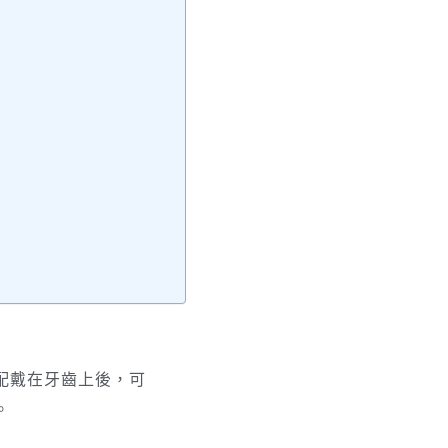
配戴在牙齒上後，可
。