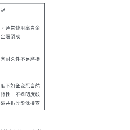
全冠
擇，通常使用高貴金
貴金屬製成
，有耐久性不易磨損
澤度不如全瓷冠自然
質特性，不透明度較
核磁共振等影像檢查