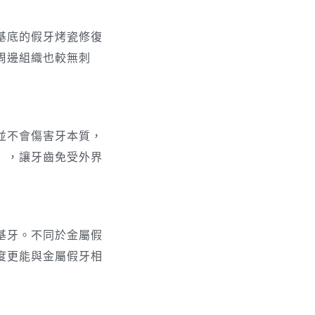
基底的假牙烤瓷修復
周邊組織也較無刺
並不會傷害牙本質，
」，讓牙齒免受外界
基牙。不同於金屬假
度更能與金屬假牙相