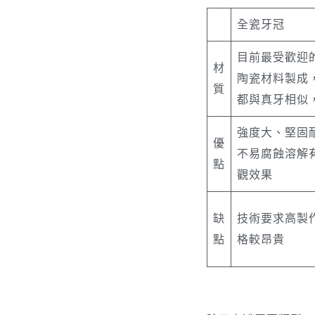
全瓷牙冠
目前最受歡迎
材
陶瓷材料製成
質
都與真牙相似
強度大、堅固
優
不易腐蝕溶解
點
觀效果
缺
技術要求高製
點
格較昂貴