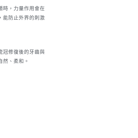
嚼時，力量作用會在
，能防止外界的刺激
瓷冠修復後的牙齒與
自然、柔和。