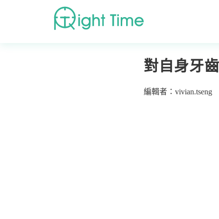
首頁
»
日常衛教
»
對
對自身牙
編輯者：vivian.tseng