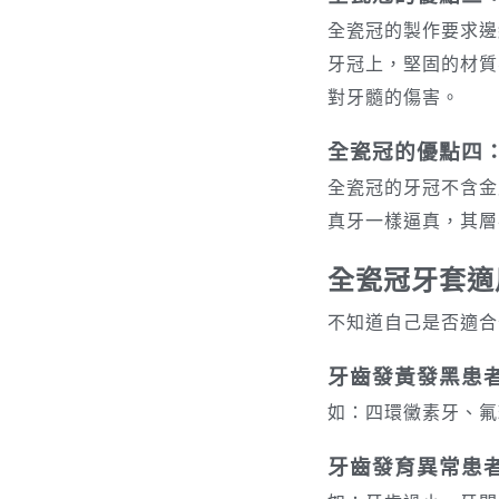
全瓷冠的製作要求邊
牙冠上，堅固的材質
對牙髓的傷害。
全瓷冠的優點四
全瓷冠的牙冠不含金
真牙一樣逼真，其層
全瓷冠牙套適
不知道自己是否適合
牙齒發黃發黑患
如：四環黴素牙、氟
牙齒發育異常患