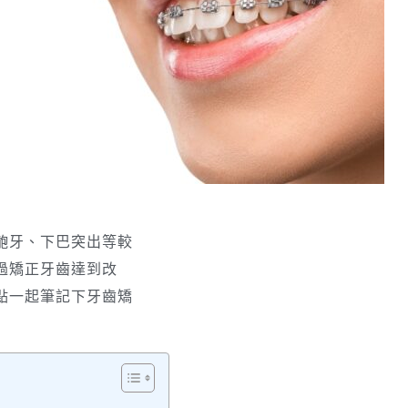
齙牙、下巴突出等較
過矯正牙齒達到改
點一起筆記下牙齒矯