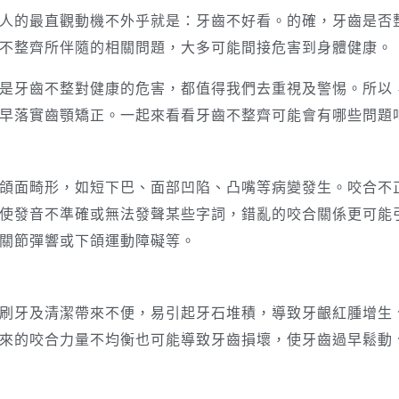
人的最直觀動機不外乎就是：牙齒不好看。的確，牙齒是否
不整齊所伴隨的相關問題，大多可能間接危害到身體健康。
是牙齒不整對健康的危害，都值得我們去重視及警惕。所以
早落實齒顎矯正。一起來看看牙齒不整齊可能會有哪些問題
頜面畸形，如短下巴、面部凹陷、凸嘴等病變發生。咬合不
使發音不準確或無法發聲某些字詞，錯亂的咬合關係更可能
關節彈響或下頜運動障礙等。
刷牙及清潔帶來不便，易引起牙石堆積，導致牙齦紅腫增生
來的咬合力量不均衡也可能導致牙齒損壞，使牙齒過早鬆動