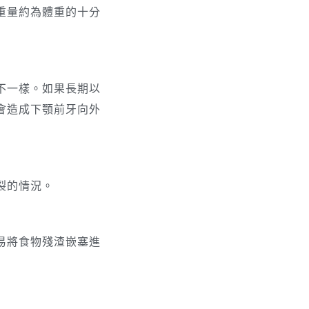
重量約為體重的十分
不一樣。如果長期以
會造成下顎前牙向外
裂的情況。
易將食物殘渣嵌塞進