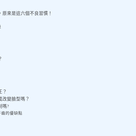
，原來是這六個不良習慣！
吸
？
正？
或改變臉型嗎？
制嗎?
牙齒的優缺點