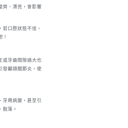
整齊、漂亮，會影響
，若口腔狀態不佳、
吧！
正或牙齒間隙過大也
引發顳頜關節炎，使
、牙周病變，甚至引
、脫落。