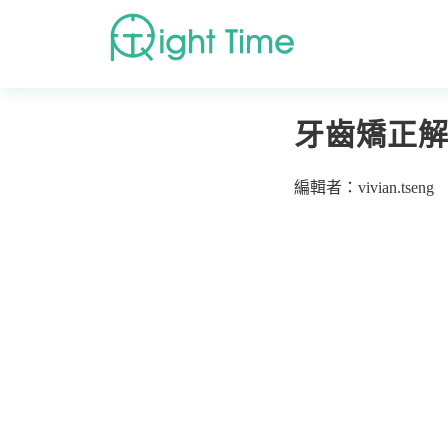
首頁
»
日常衛教
»
牙
牙齒矯正
編輯者：vivian.tseng