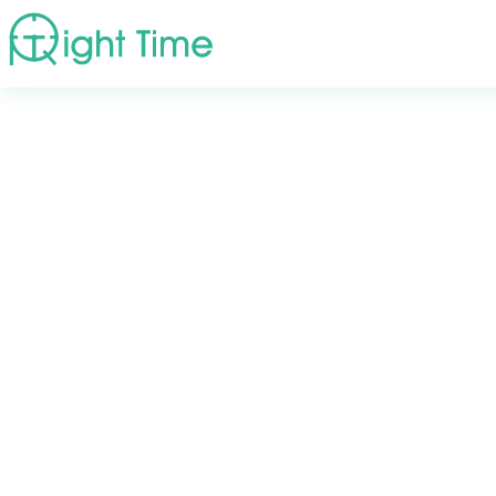
首頁
»
疾病症狀
»
肌少症菜單｜肌少症病人的營養補充要點