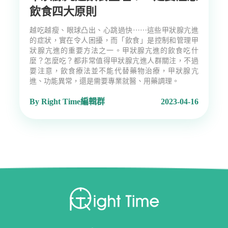
飲食四大原則
越吃越瘦、眼球凸出、心跳過快⋯⋯這些甲狀腺亢進
的症狀，實在令人困擾，而「飲食」是控制和管理甲
狀腺亢進的重要方法之一。甲狀腺亢進的飲食吃什
麼？怎麼吃？都非常值得甲狀腺亢進人群關注，不過
要注意，飲食療法並不能代替藥物治療，甲狀腺亢
進、功能異常，還是需要專業就醫、用藥調理。
By Right Time編輯群
2023-04-16