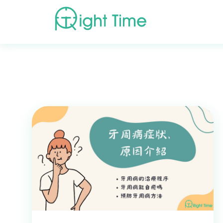
首頁
»
牙結石