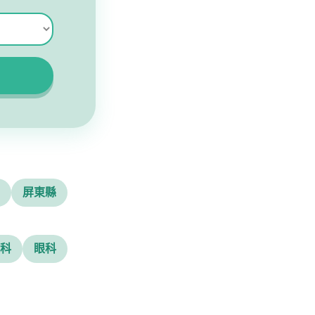
屏東縣
科
眼科