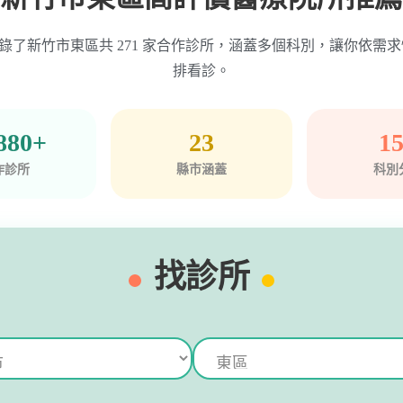
ime 收錄了新竹市東區共 271 家合作診所，涵蓋多個科別，讓你依
排看診。
880+
23
1
作診所
縣市涵蓋
科別
找診所