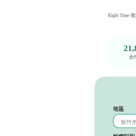
Right T
21,
合
地區