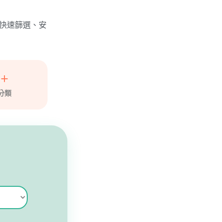
需求快速篩選、安
5+
分類