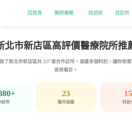
回首頁
醫師專欄
找症狀
找診所
Page 2
新北市新店區高評價醫療院所推
ime 收錄了新北市新店區共 227 家合作診所，涵蓋多個科別，讓你
安排看診。
880+
23
1
作診所
縣市涵蓋
科別