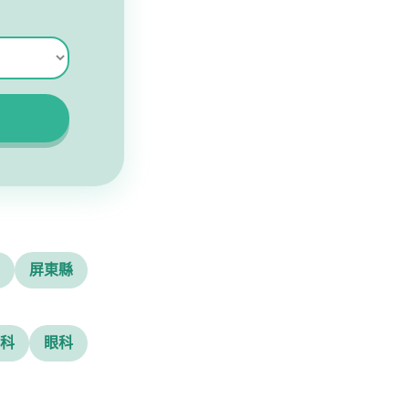
屏東縣
科
眼科