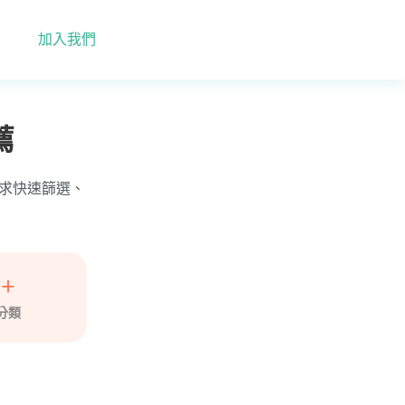
加入我們
薦
依需求快速篩選、
5+
分類