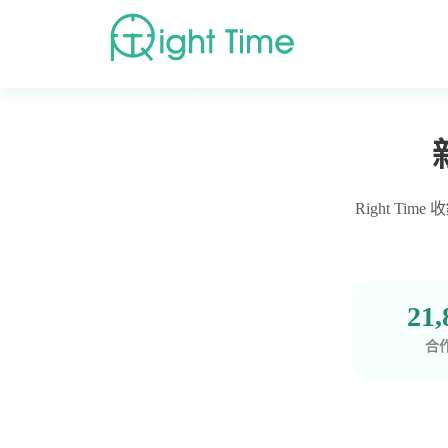
首頁
»
高評價醫療院所推薦
»
新北市
»
新北市新店區
»
Right T
21,
合