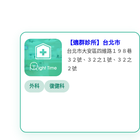
【適群診所】台北市
台北市大安區四維路１９８巷
３２號、３２之１號、３２之
２號
外科
復健科