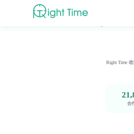
首頁
»
高評價醫療院所推薦
»
外科
»
Page 2
Right T
21,
合