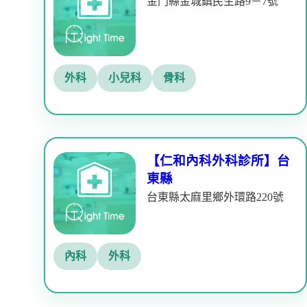
金門縣金城鎮民生路9－7號
外科
小兒科
骨科
【仁和內科外科診所】台
東縣
台東縣太麻里鄉外環路220號
內科
外科