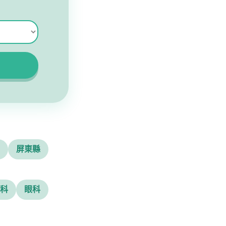
屏東縣
科
眼科