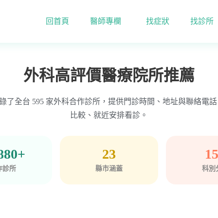
回首頁
醫師專欄
找症狀
找診所
外科高評價醫療院所推薦
ime 收錄了全台 595 家外科合作診所，提供門診時間、地址與聯絡
比較、就近安排看診。
880+
23
1
作診所
縣市涵蓋
科別