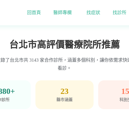
回首頁
醫師專欄
找症狀
找診所
台北市高評價醫療院所推薦
Time 收錄了台北市共 3143 家合作診所，涵蓋多個科別，讓你依需求
看診。
880+
23
1
作診所
縣市涵蓋
科別