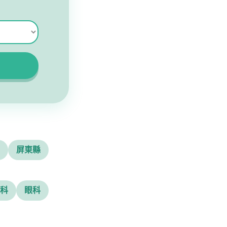
屏東縣
科
眼科