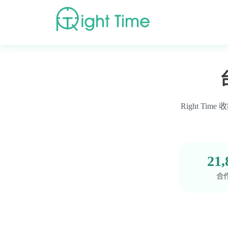
首頁
»
高評價醫療院所推薦
»
台北市
»
台北市信義區
Right T
21,
合