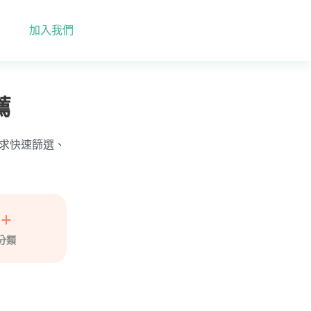
加入我們
薦
依需求快速篩選、
5+
分類