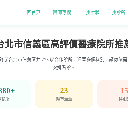
回首頁
醫師專欄
找症狀
找診所
台北市信義區高評價醫療院所推
ime 收錄了台北市信義區共 273 家合作診所，涵蓋多個科別，讓你
安排看診。
880+
23
1
作診所
縣市涵蓋
科別