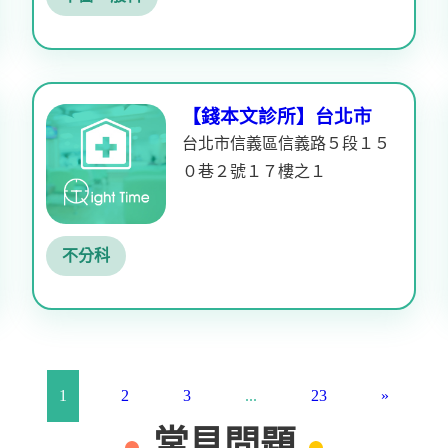
【錢本文診所】台北市
台北市信義區信義路５段１５
０巷２號１７樓之１
不分科
1
2
3
...
23
»
常見問題