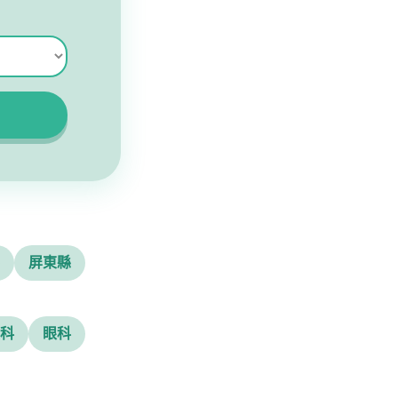
屏東縣
科
眼科