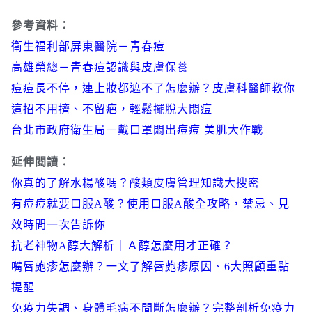
參考資料：
衛生福利部屏東醫院－青春痘
高雄榮總－青春痘認識與皮膚保養
痘痘長不停，連上妝都遮不了怎麼辦？皮膚科醫師教你
這招不用擠、不留疤，輕鬆擺脫大悶痘
台北市政府衛生局－戴口罩悶出痘痘 美肌大作戰
延伸閱讀：
你真的了解水楊酸嗎？酸類皮膚管理知識大搜密
有痘痘就要口服A酸？使用口服A酸全攻略，禁忌、見
效時間一次告訴你
抗老神物A醇大解析｜Ａ醇怎麼用才正確？
嘴唇皰疹怎麼辦？一文了解唇皰疹原因、6大照顧重點
提醒
免疫力失調、身體毛病不間斷怎麼辦？完整剖析免疫力