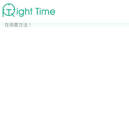
首頁
»
疾病症狀
»
抗痘戰士必收！解析悶痘的內在原因與外
在保養方法！