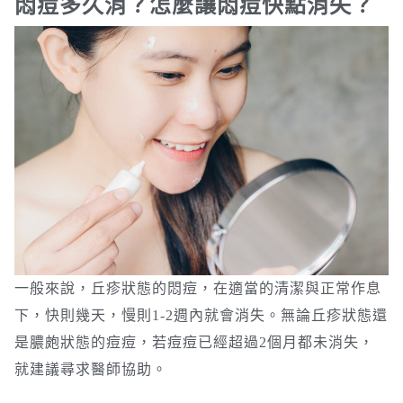
悶痘多久消？怎麼讓悶痘快點消失？
一般來說，丘疹狀態的悶痘，在適當的清潔與正常作息
下，快則幾天，慢則1-2週內就會消失。無論丘疹狀態還
是膿皰狀態的痘痘，若痘痘已經超過2個月都未消失，
就建議尋求醫師協助。