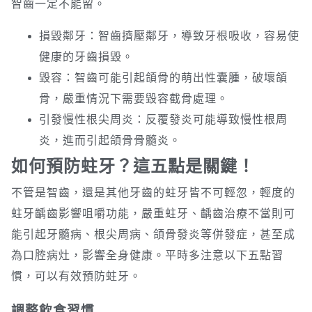
智齒一定不能留。
損毀鄰牙：智齒擠壓鄰牙，導致牙根吸收，容易使
健康的牙齒損毀。
毀容：智齒可能引起頜骨的萌出性囊腫，破壞頜
骨，嚴重情況下需要毀容截骨處理。
引發慢性根尖周炎：反覆發炎可能導致慢性根周
炎，進而引起頜骨骨髓炎。
如何預防蛀牙？這五點是關鍵！
不管是智齒，還是其他牙齒的蛀牙皆不可輕忽，輕度的
蛀牙齲齒影響咀嚼功能，嚴重蛀牙、齲齒治療不當則可
能引起牙髓病、根尖周病、頜骨發炎等併發症，甚至成
為口腔病灶，影響全身健康。平時多注意以下五點習
慣，可以有效預防蛀牙。
調整飲食習慣