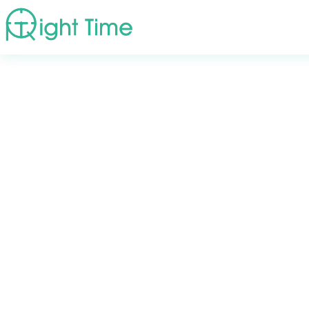
首頁
»
診療方式
»
智齒也會蛀光？！不可輕忽的智齒蛀牙