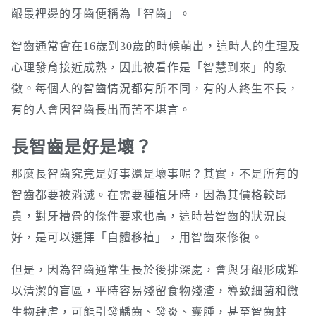
齦最裡邊的牙齒便稱為「智齒」。
智齒通常會在16歲到30歲的時候萌出，這時人的生理及
心理發育接近成熟，因此被看作是「智慧到來」的象
徵。每個人的智齒情況都有所不同，有的人終生不長，
有的人會因智齒長出而苦不堪言。
長智齒是好是壞？
那麼長智齒究竟是好事還是壞事呢？其實，不是所有的
智齒都要被消滅。在需要種植牙時，因為其價格較昂
貴，對牙槽骨的條件要求也高，這時若智齒的狀況良
好，是可以選擇「自體移植」，用智齒來修復。
但是，因為智齒通常生長於後排深處，會與牙齦形成難
以清潔的盲區，平時容易殘留食物殘渣，導致細菌和微
生物肆虐，可能引發齲齒、發炎、囊腫，甚至智齒蛀