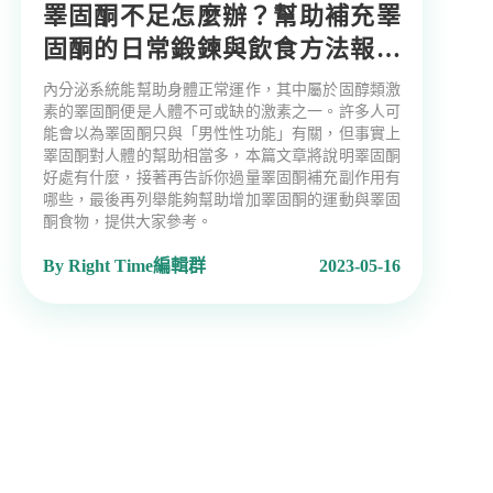
睪固酮不足怎麼辦？幫助補充睪
固酮的日常鍛鍊與飲食方法報你
知
內分泌系統能幫助身體正常運作，其中屬於固醇類激
素的睪固酮便是人體不可或缺的激素之一。許多人可
能會以為睪固酮只與「男性性功能」有關，但事實上
睪固酮對人體的幫助相當多，本篇文章將說明睪固酮
好處有什麼，接著再告訴你過量睪固酮補充副作用有
哪些，最後再列舉能夠幫助增加睪固酮的運動與睪固
酮食物，提供大家參考。
By Right Time編輯群
2023-05-16