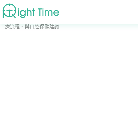
首頁
»
診療方式
»
全面了解俗稱「抽神經」的根管治療：治
療流程、與口腔保健建議