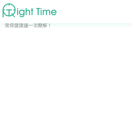
首頁
»
疾病症狀
»
如何判斷自己是否黃體素不足？症狀、日
常保健建議一次瞭解！