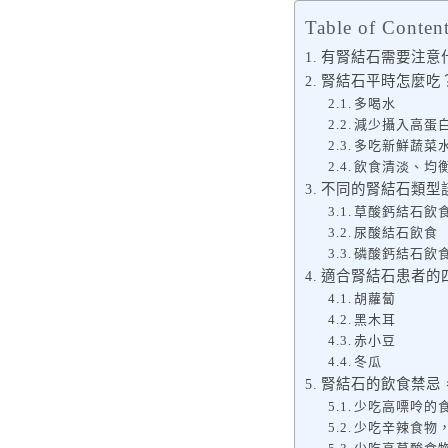
Table of Conten
有腎結石需要注意
腎結石平時怎麼吃
多喝水
減少攝入高蛋
多吃新鮮蔬菜
飲食清淡、均
不同的腎結石類型
草酸鈣結石飲
尿酸結石飲食
磷酸鈣結石飲
適合腎結石患者的
胡蘿蔔
黑木耳
赤小豆
冬瓜
腎結石的飲食禁忌
少吃高嘌呤的
少吃辛辣食物