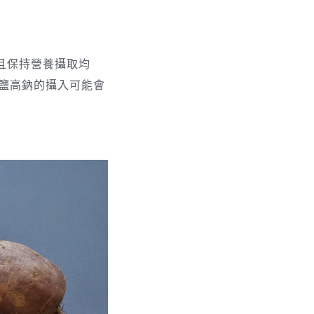
且保持營養攝取均
鹽高鈉的攝入可能會