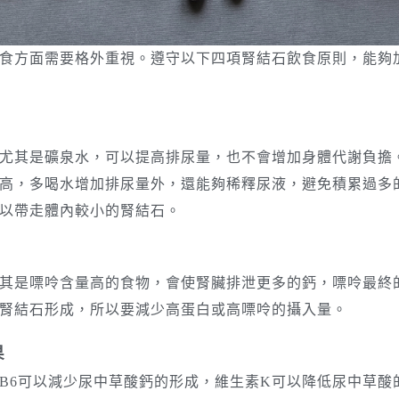
食方面需要格外重視。遵守以下四項腎結石飲食原則，能夠
尤其是礦泉水，可以提高排尿量，也不會增加身體代謝負擔
高，多喝水增加排尿量外，還能夠稀釋尿液，避免積累過多
以帶走體內較小的腎結石。
其是嘌呤含量高的食物，會使腎臟排泄更多的鈣，嘌呤最終
腎結石形成，所以要減少高蛋白或高嘌呤的攝入量。
果
B6可以減少尿中草酸鈣的形成，維生素K可以降低尿中草酸