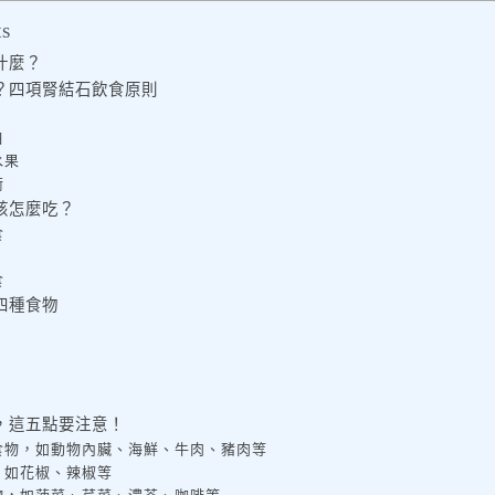
ts
什麼？
？四項腎結石飲食原則
白
水果
衡
該怎麼吃？
食
食
四種食物
，這五點要注意！
食物，如動物內臟、海鮮、牛肉、豬肉等
，如花椒、辣椒等