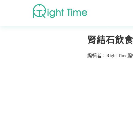
首頁
»
疾病症狀
»
腎
腎結石飲
編輯者：Right Time