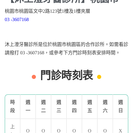
桃園市桃園區文中2路123號1樓及1樓夾層
03 -3607168
沐上澄牙醫診所是位於桃園市桃園區的合作診所。如需看診
請撥打 03 -3607168，或參考下方門診時刻表安排時間。
門診時刻表
時
週
週
週
週
週
週
週
段
一
二
三
四
五
六
日
上
O
O
O
O
O
O
X