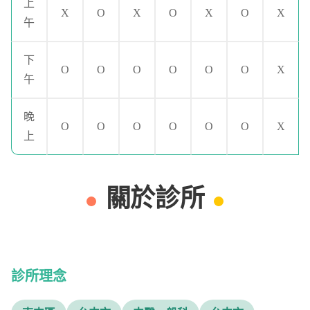
上
X
O
X
O
X
O
X
午
下
O
O
O
O
O
O
X
午
晚
O
O
O
O
O
O
X
上
關於診所
診所理念