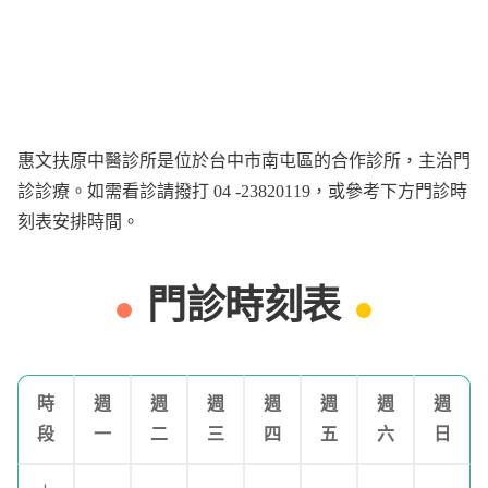
惠文扶原中醫診所是位於台中市南屯區的合作診所，主治門
診診療。如需看診請撥打 04 -23820119，或參考下方門診時
刻表安排時間。
門診時刻表
時
週
週
週
週
週
週
週
段
一
二
三
四
五
六
日