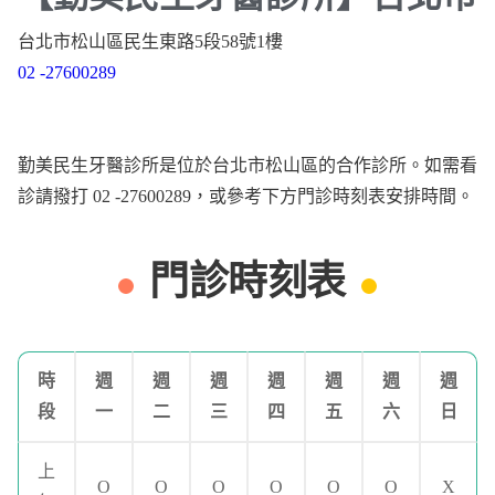
台北市松山區民生東路5段58號1樓
02 -27600289
勤美民生牙醫診所是位於台北市松山區的合作診所。如需看
診請撥打 02 -27600289，或參考下方門診時刻表安排時間。
門診時刻表
時
週
週
週
週
週
週
週
段
一
二
三
四
五
六
日
上
O
O
O
O
O
O
X