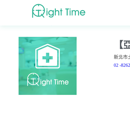
首頁
»
高評價醫院診所搜尋
»
新北市
»
新北市土城區
»
【
新北市土
02 -826