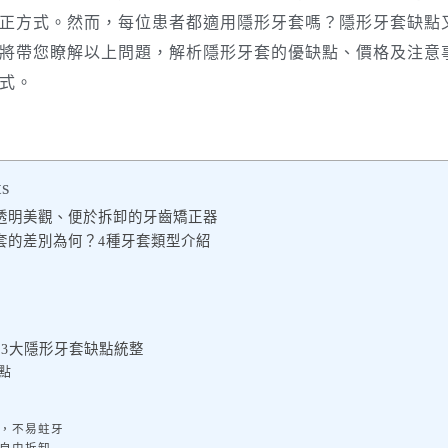
正方式。然而，每位患者都適用隱形牙套嗎？隱形牙套缺點
將帶您瞭解以上問題，解析隱形牙套的優缺點、價格及注意
式。
ts
透明美觀、便於拆卸的牙齒矯正器
套的差別為何？4種牙套類型介紹
與3大隱形牙套缺點統整
點
潔，不易蛀牙