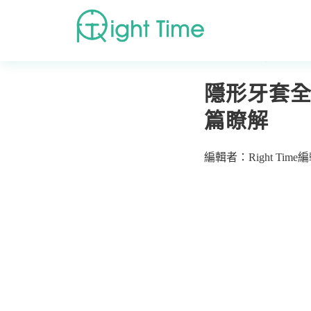
首頁
»
診療方式
»
隱
隱形牙套
篇瞭解
編輯者：Right Time