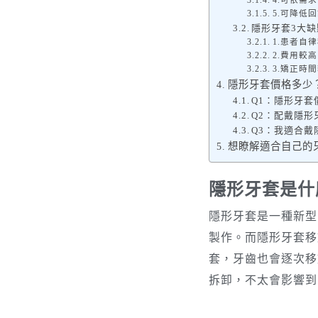
4.可依需
5.可降低
隱形牙套3大缺
1.患者自
2.費用較高
3.矯正時
隱形牙套價格多少
Q1：隱形牙套
Q2：配戴隱
Q3：我適合戴
想瞭解適合自己的牙
隱形牙套是什
隱形牙套是一種新型
製作。而隱形牙套移
套，牙齒也會逐次移
拆卸，不太會影響到