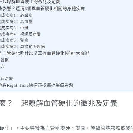
一起瞭解血管硬化的徵兆及定義
些影響？釐清6個與血管硬化相關的身體疾病
造成疾病1：心臟病
造成疾病2：高血壓
造成疾病3：中風
造成疾病4：視網膜病變
造成疾病5：腎病
造成疾病6：周邊動脈疾病
？血管硬化吃什麼？掌握血管硬化恢復4大關鍵
食習慣
壓力
動
查及治療
Right Time快速尋找鄰近醫療資源
麼？一起瞭解血管硬化的徵兆及定義
硬化」，主要特徵為血管壁變硬、變厚，導致管腔狹窄或變