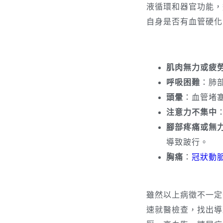
液循環和器官功能，
自身是否有血管硬化
肌肉無力或疲
呼吸困難
：肺
頭暈
：血管堵
注意力不集中
腳部疼痛或無
導致跛行。
胸痛
：
冠狀動
雖然以上病徵不一定
速就醫檢查，找出導