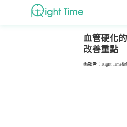
首頁
»
疾病症狀
»
血
血管硬化的
改善重點
編輯者：Right Time