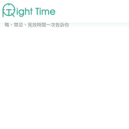
首頁
»
日常衛教
»
有痘痘就要口服A酸？使用口服A酸全攻
略，禁忌、見效時間一次告訴你