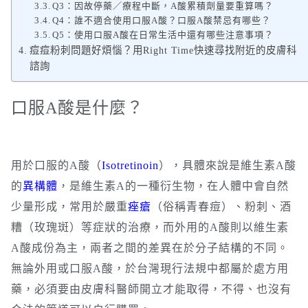
Q3：因故停藥／療程中斷，A酸累積劑量要重算嗎？
Q4：誰不適合使用口服A酸？口服A酸禁忌有哪些？
Q5：使用口服A酸在日常生活中還有哪些注意事項？
痘痘粉刺問題好煩惱？用Right Time快速尋找附近的皮膚科
諮詢
口服A酸是什麼？
用於口服的A酸（
Isotretinoin
），具體來說是維生素A酸
的
異構體
，是維生素A的一種衍生物，在人體中會自然
少量形成，常用於嚴重
痤瘡
（俗稱青春痘）、粉刺、酒
糟（玫瑰斑）等症狀的治療，而外用的A酸則以維生素
A酸成份為主，兩者之間的差異在於分子結構的不同。
無論外用或口服A酸，於台灣現行法規中都屬於處方用
藥，必須要由皮膚科醫師開立才能取得，不得、也沒有