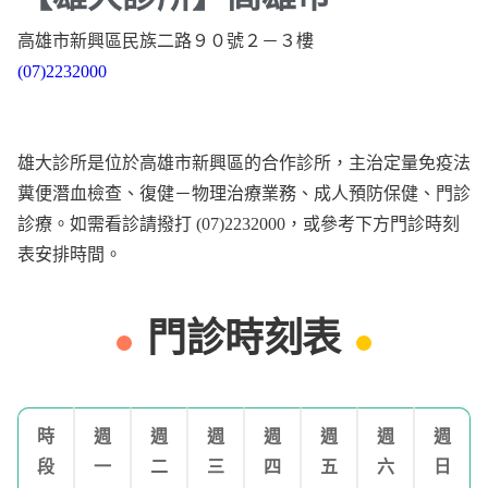
高雄市新興區民族二路９０號２－３樓
(07)2232000
雄大診所是位於高雄市新興區的合作診所，主治定量免疫法
糞便潛血檢查、復健－物理治療業務、成人預防保健、門診
診療。如需看診請撥打 (07)2232000，或參考下方門診時刻
表安排時間。
門診時刻表
時
週
週
週
週
週
週
週
段
一
二
三
四
五
六
日