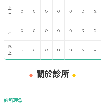
上
O
O
O
O
O
O
X
午
下
O
O
O
O
O
X
X
午
晚
O
O
O
O
O
X
X
上
關於診所
診所理念