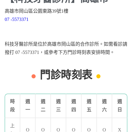
高雄市岡山區公園東路39號1樓
07 -5573371
科技牙醫診所是位於高雄市岡山區的合作診所。如需看診請
撥打 07 -5573371，或參考下方門診時刻表安排時間。
門診時刻表
時
週
週
週
週
週
週
週
段
一
二
三
四
五
六
日
上
O
O
O
O
O
O
X