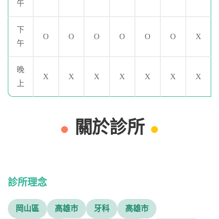
午
下
O
O
O
O
O
O
X
午
晚
X
X
X
X
X
X
X
上
關於診所
診所理念
岡山區
高雄市
牙科
高雄市